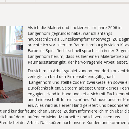
Als ich die Malerei und Lackiererei im Jahre 2006 in
Langenhorn gegründet habe, war ich anfangs
hauptsächlich als „Einzelkämpfer“ unterwegs. Zu Begi
brachte ich vor allem im Raum Hamburg in vielen Kita
Farbe ins Spiel. Recht schnell sprach sich in der Gege
Langenhorn herum, dass es hier einen Malerbetrieb u
Raumausstatter gibt, der hervorragende Arbeit leistet.
Da sich mein Arbeitsgebiet zunehmend dort konzentrie
verlegte ich bald den Firmensitz endgültig nach
Langenhorn und stellte zudem zwei Gesellen sowie ei
Bürofachkraft ein. Seitdem arbeitet unser kleines Tea
engagiert Hand in Hand und setzt sich mit Fachkenntn
und Leidenschaft für ein schönes Zuhause unserer K
ein. Alles wird aus einer Hand geliefert und besondere
eit und kundenfreundlichen Service. Zudem informiere ich mich über di
lich auf dem Laufenden.Meine Mitarbeiter und ich verlassen uns
 Freude bei der Arbeit. Das spüren auch unsere Kunden und kommen 