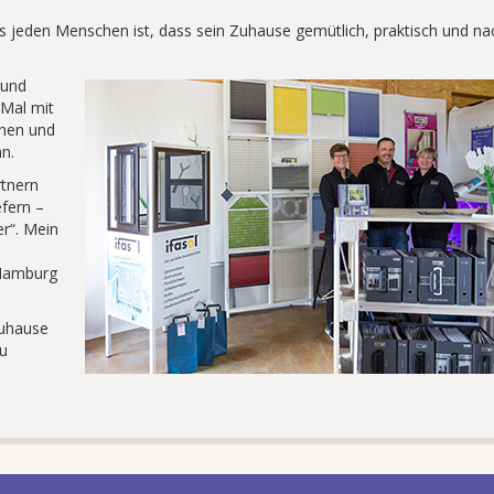
es jeden Menschen ist, dass sein Zuhause gemütlich, praktisch und na
 und
 Mal mit
enen und
n.
rtnern
fern –
r“. Mein
 Hamburg
Zuhause
u