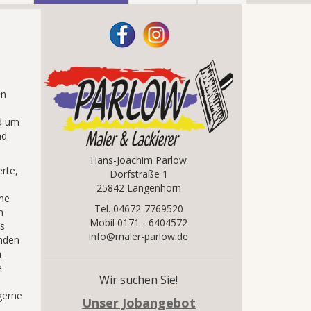
nn
s
nd um
nd
Hans-Joachim Parlow
rte,
Dorfstraße 1
25842 Langenhorn
ne
Tel. 04672-7769520
m
Mobil 0171 - 6404572
is
info@maler-parlow.de
unden
n
e
Wir suchen Sie!
gerne
Unser Jobangebot