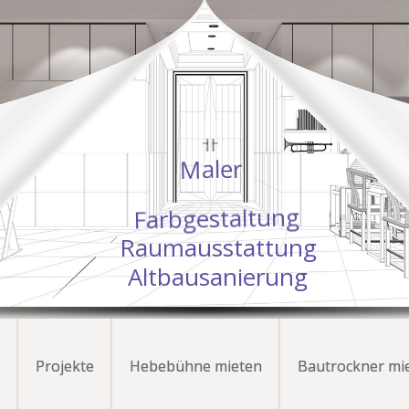
Maler
g
n
u
t
l
a
t
s
e
g
b
r
a
F
R
a
u
m
a
u
s
s
t
a
t
t
u
n
g
A
l
t
b
a
u
s
a
n
i
e
r
u
n
g
Projekte
Hebebühne mieten
Bautrockner mi