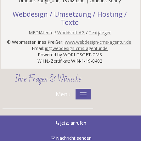
Urheber: kange_one, 137685556 | Urheber: Kenny
Webdesign / Umsetzung / Hosting /
Texte
MEDIAteria
/
Worldsoft AG
/
Textjaeger
© Webmaster: Ines Preißer,
www.webdesign-cms-agentur.de
Email:
ip@webdesign-cms-agentur.de
Powered by WORLDSOFT-CMS
W.I.N.-Zertifikat: WIN-1-19-8402
Ihre Fragen & Wünsche
Menu
Jetzt anrufen
Nachricht senden