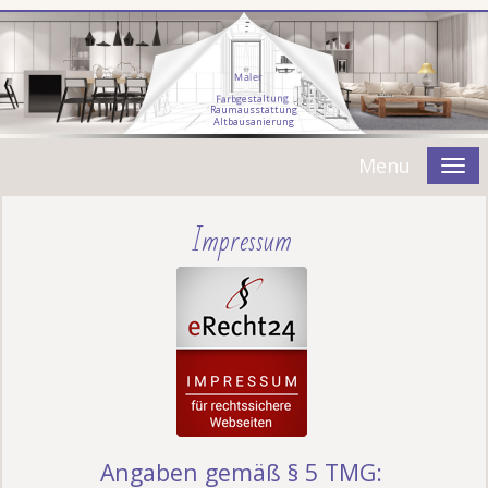
Maler
g
n
u
t
l
a
t
s
e
g
b
r
a
F
R
a
u
m
a
u
s
s
t
a
t
t
u
n
g
A
l
t
b
a
u
s
a
n
i
e
r
u
n
g
Menu
Impressum
Angaben gemäß § 5 TMG: