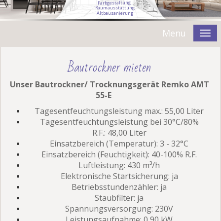
g
n
u
t
l
a
t
s
e
g
b
r
a
F
R
a
u
m
a
u
s
s
t
a
t
t
u
n
g
A
l
t
b
a
u
s
a
n
i
e
r
u
n
g
Menu
Bautrockner mieten
Unser Bautrockner/ Trocknungsgerät Remko AMT
55-E
Tagesentfeuchtungsleistung max.:
55,00 Liter
Tagesentfeuchtungsleistung bei 30°C/80%
R.F.:
48,00 Liter
Einsatzbereich (Temperatur):
3 - 32°C
Einsatzbereich (Feuchtigkeit):
40-100% R.F.
Luftleistung:
430 m³/h
Elektronische Startsicherung:
ja
Betriebsstundenzähler:
ja
Staubfilter:
ja
Spannungsversorgung:
230V
Leistungsaufnahme:
0,90 kW