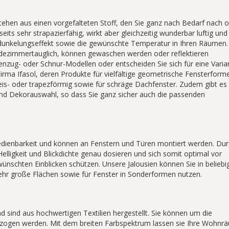
estehen aus einen vorgefalteten Stoff, den Sie ganz nach Bedarf nach 
ts sehr strapazierfähig, wirkt aber gleichzeitig wunderbar luftig und 
erdunkelungseffekt sowie die gewünschte Temperatur in Ihren Räumen.
adezimmertauglich, können gewaschen werden oder reflektieren
zug- oder Schnur-Modellen oder entscheiden Sie sich für eine Varia
e Firma Ifasol, deren Produkte für vielfältige geometrische Fensterform
reis- oder trapezförmig sowie für schräge Dachfenster. Zudem gibt es 
 und Dekorauswahl, so dass Sie ganz sicher auch die passenden
.
he Bedienbarkeit und können an Fenstern und Türen montiert werden. Du
 Helligkeit und Blickdichte genau dosieren und sich somit optimal vor
ünschten Einblicken schützen. Unsere Jalousien können Sie in beliebi
ehr große Flächen sowie für Fenster in Sonderformen nutzen.
d sind aus hochwertigen Textilien hergestellt. Sie können um die
ezogen werden. Mit dem breiten Farbspektrum lassen sie Ihre Wohnr