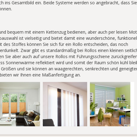
h ins Gesamtbild ein. Beide Systeme werden so angebracht, dass Sie
önnen.
en und bequem mit einem Kettenzug bedienen, aber auch per leisen Mo
auswahl ist vielseitig und bietet damit eine wunderschöne, funktionel
t des Stoffes können Sie sich für ein Rollo entscheiden, das noch
erdunkelt. Zwar gibt es standardmäßig bei Rollos einen kleinen seitli
nen Sie aber auch auf unsere Rollos mit Führungsschiene zurückgreifen
ass Sonnenwärme reflektiert wird und somit der Raum schön kühl bleib
en Größen und sie können an waagerechten, senkrechten und geneigte
bieten wir Ihnen eine Maßanfertigung an.