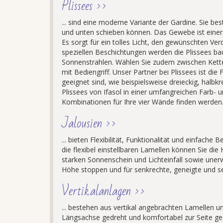
Plissees >>
... sind eine moderne Variante der Gardine. Sie b
und unten schieben können. Das Gewebe ist einersei
Es sorgt für ein tolles Licht, den gewünschten V
speziellen Beschichtungen werden die Plissees b
Sonnenstrahlen. Wählen Sie zudem zwischen Ketten
mit Bediengriff. Unser Partner bei Plissees ist di
geeignet sind, wie beispielsweise dreieckig, halbk
Plissees von Ifasol in einer umfangreichen Farb-
Kombinationen für Ihre vier Wände finden werden
Jalousien >>
... bieten Flexibilität, Funktionalität und einfac
die flexibel einstellbaren Lamellen können Sie die
starken Sonnenschein und Lichteinfall sowie unerw
Höhe stoppen und für senkrechte, geneigte und s
Vertikalanlagen >>
... bestehen aus vertikal angebrachten Lamellen un
Längsachse gedreht und komfortabel zur Seite g