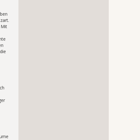
oben
zart.
 Mit
nte
en
die
rch
ger
äume