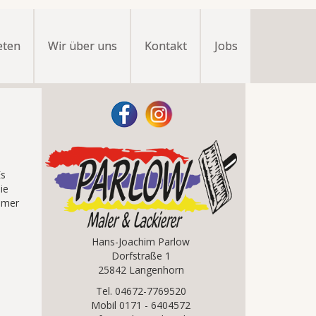
eten
Wir über uns
Kontakt
Jobs
e
Es
ie
immer
Hans-Joachim Parlow
Dorfstraße 1
25842 Langenhorn
Tel. 04672-7769520
Mobil 0171 - 6404572